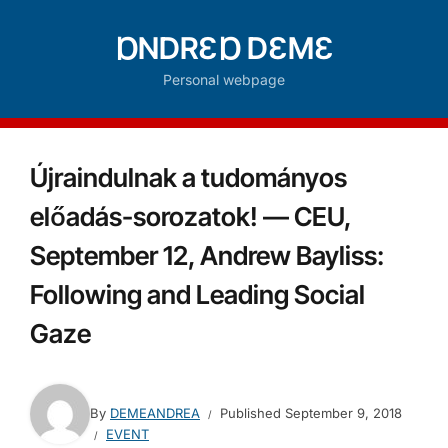
ⱰNDRƐⱰ DƐMƐ
Personal webpage
Újraindulnak a tudományos
előadás-sorozatok! — CEU,
September 12, Andrew Bayliss:
Following and Leading Social
Gaze
By
DEMEANDREA
Published
September 9, 2018
EVENT