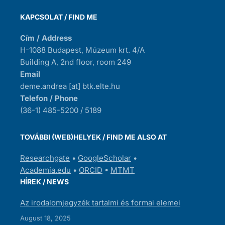
KAPCSOLAT / FIND ME
Cím / Address
H-1088 Budapest, Múzeum krt. 4/A
Building A, 2nd floor, room 249
Email
deme.andrea [at] btk.elte.hu
Telefon / Phone
(36-1) 485-5200 / 5189
TOVÁBBI (WEB)HELYEK / FIND ME ALSO AT
Researchgate
•
GoogleScholar
•
Academia.edu
•
ORCID
•
MTMT
HÍREK / NEWS
Az irodalomjegyzék tartalmi és formai elemei
August 18, 2025