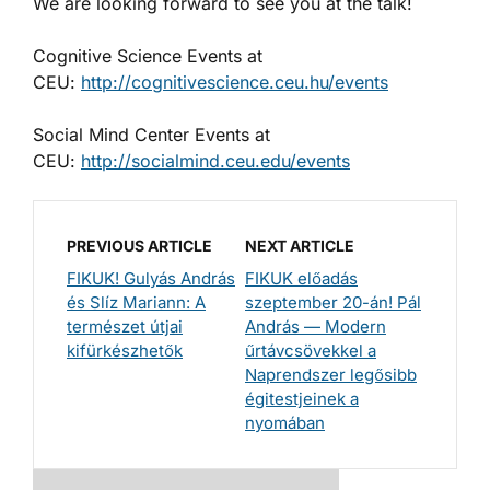
We are looking forward to see you at the talk!
Cognitive Science Events at
CEU:
http://cognitivescience.ceu.hu/events
Social Mind Center Events at
CEU:
http://socialmind.ceu.edu/events
PREVIOUS ARTICLE
NEXT ARTICLE
FIKUK! Gulyás András
FIKUK előadás
és Slíz Mariann: A
szeptember 20-án! Pál
természet útjai
András — Modern
kifürkészhetők
űrtávcsövekkel a
Naprendszer legősibb
égitestjeinek a
nyomában