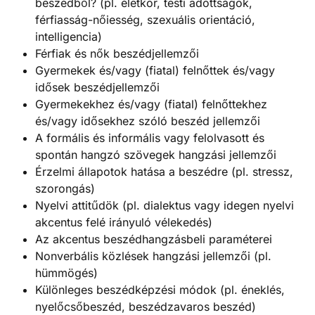
beszédből? (pl. életkor, testi adottságok,
férfiasság-nőiesség, szexuális orientáció,
intelligencia)
Férfiak és nők beszédjellemzői
Gyermekek és/vagy (fiatal) felnőttek és/vagy
idősek beszédjellemzői
Gyermekekhez és/vagy (fiatal) felnőttekhez
és/vagy idősekhez szóló beszéd jellemzői
A formális és informális vagy felolvasott és
spontán hangzó szövegek hangzási jellemzői
Érzelmi állapotok hatása a beszédre (pl. stressz,
szorongás)
Nyelvi attitűdök (pl. dialektus vagy idegen nyelvi
akcentus felé irányuló vélekedés)
Az akcentus beszédhangzásbeli paraméterei
Nonverbális közlések hangzási jellemzői (pl.
hümmögés)
Különleges beszédképzési módok (pl. éneklés,
nyelőcsőbeszéd, beszédzavaros beszéd)