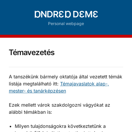
ⱰNDRƐⱰ DƐMƐ
Personal webpage
Témavezetés
A tanszékünk bármely oktatója által vezetett témák
listája megtalálható itt:
Témajavaslatok alap-,
mester- és tanárképzésen
Ezek mellett várok szakdolgozni vágyókat az
alábbi témákban is:
Milyen tulajdonságokra következtetünk a